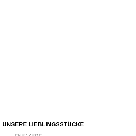
inspirierten
Schnitt und
den
Kontrastfarben
repräsentiert
Anne die
glorreichen
Jahre der
Sneaker mit
einem
modernen
Touch.
UNSERE LIEBLINGSSTÜCKE