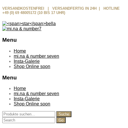
VERSANDKOSTENFREI | VERSANDFERTIG IN 24H | HOTLINE
+49 (0) 69 48005172 (10 BIS 17 UHR)
Menu
Skip
Home
to
mi.na & number seven
content
Insta-Galerie
Shop Online soon
Menu
Home
mi.na & number seven
Insta-Galerie
Shop Online soon
Suche
Suche
nach:
Search
for: