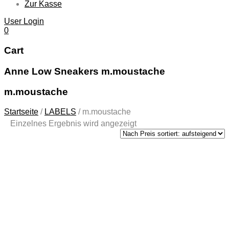
Zur Kasse
User Login
0
Cart
Anne Low Sneakers m.moustache
m.moustache
Startseite
/
LABELS
/
m.moustache
Einzelnes Ergebnis wird angezeigt
Anne Low
Sneakers
m.moustache
135,00
€
Mit dem
Vintage-