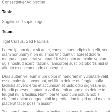
Consectetuer Adipiscing
Task:
Sagittis sed sapien eget
Team:
Tget Cursus, Sed Facilisis
Lorem ipsum dolor sit amet, consectetuer adipiscing elit, sed
diam nonummy nibh euismod tincidunt ut laoreet dolore
magna aliquam erat volutpat. Ut wisi enim ad minim veniam,
quis nostrud exerci tation ullamcorper suscipit lobortis nisl ut
aliquip ex ea commodo consequat.
Duis autem vel eum iriure dolor in hendrerit in vulputate velit
esse molestie consequat, vel illum dolore eu feugiat nulla
facilisis at vero eros et accumsan et iusto odio dignissim qui
blandit praesent luptatum zzril delenit augue duis dolore te
feugait nulla facilisi. Nam liber tempor cum soluta nobis
eleifend option congue nihil imperdiet doming id quod mazim
placerat facer possim assum.
Typi non habent claritatem insitam; est usus legentis in iis qui