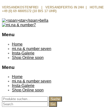
VERSANDKOSTENFREI | VERSANDFERTIG IN 24H | HOTLINE
+49 (0) 69 48005172 (10 BIS 17 UHR)
Menu
Skip
Home
to
mi.na & number seven
content
Insta-Galerie
Shop Online soon
Menu
Home
mi.na & number seven
Insta-Galerie
Shop Online soon
Suche
Suche
nach:
Search
for: