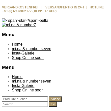
VERSANDKOSTENFREI | VERSANDFERTIG IN 24H | HOTLINE
+49 (0) 69 48005172 (10 BIS 17 UHR)
Menu
Skip
Home
to
mi.na & number seven
content
Insta-Galerie
Shop Online soon
Menu
Home
mi.na & number seven
Insta-Galerie
Shop Online soon
Suche
Suche
nach:
Search
for: